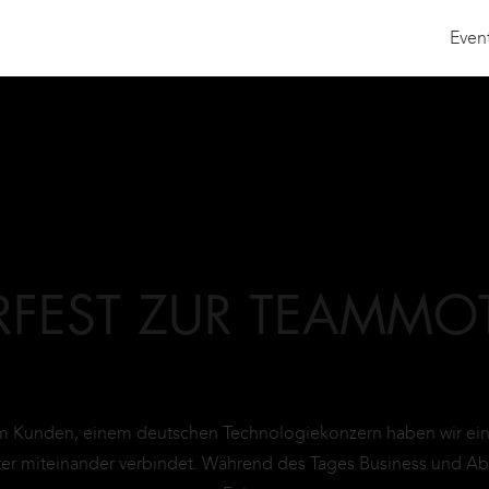
Even
FEST ZUR TEAMMOT
 Kunden, einem deutschen Technologiekonzern haben wir eine
iter miteinander verbindet. Während des Tages Business und A