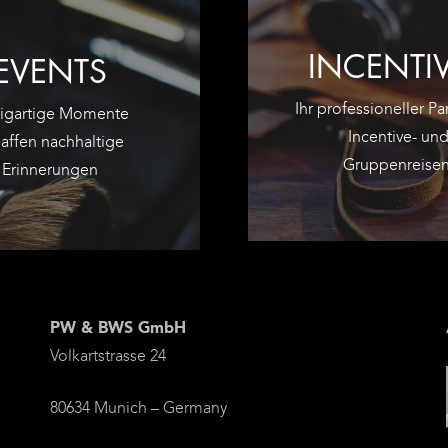
INCENTI
EVENTS
Ihr professioneller Par
zigartige Momente
Incentive- un
affen nachhaltige
Gruppenreisen
Erinnerungen
ZU DEN INCENTIVES
SORGLOS-PA
ZU DEN EVENTS
UNSER RUND
INSPIRIEREN
ENTDECKEN 
EVENTS
N UNSEREN
SEN SIE SICH
PW & BWS GmbH
Volkartstrasse 24
80634 Munich – Germany