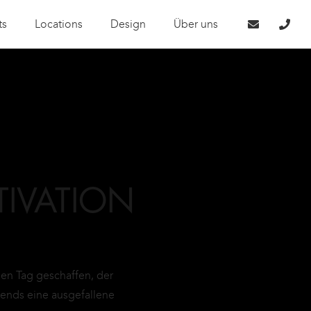
ts
Locations
Design
Über uns
IVATION
n Tag geschaffen, der
bends eine ausgefallene