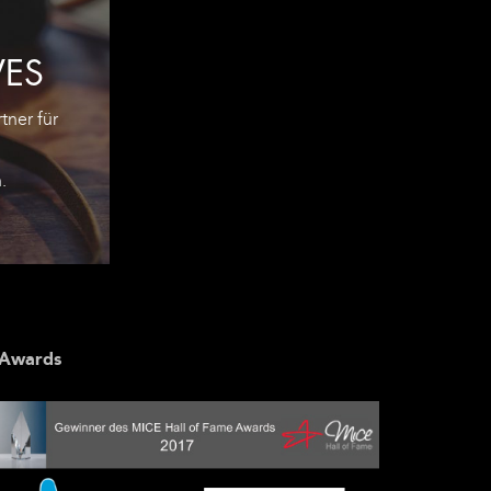
VES
tner für
d
.
KET
UM-
SIE
Awards