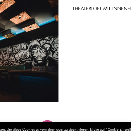
THEATERLOFT MIT INNEN
1
2
3
4
5
 Um diese Cookies zu verwalten oder zu deaktivieren, klicke auf "Cookie Einstel