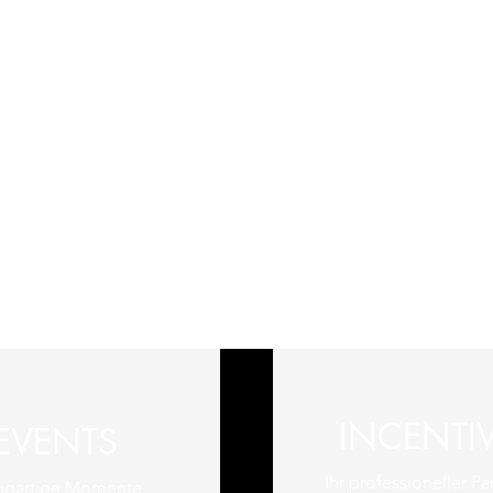
INCENTI
EVENTS
Ihr professioneller Par
zigartige Momente