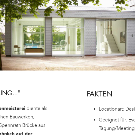
ING..."
FAKTEN
enmeisterei
diente als
Locationart: Des
ichen Bauwerken,
Geeignet für: Ev
 Spennrath Brücke aus
Tagung/Meeting,
ähnlich auf der