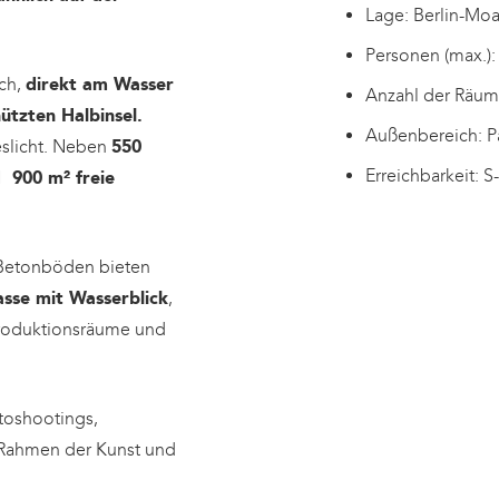
Lage: Berlin-Moa
Personen (max.):
ich,
direkt am Wasser
Anzahl der Räum
ützten Halbinsel.
Außenbereich: Pa
eslicht. Neben
550
Erreichbarkeit: 
 900 m² freie
 Betonböden bieten
sse mit Wasserblick
,
roduktionsräume und
toshootings,
 Rahmen der Kunst und