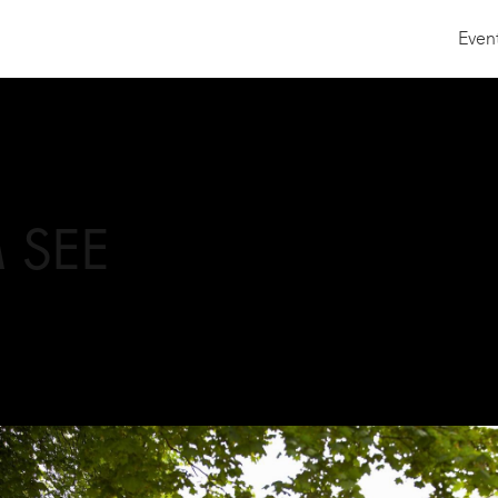
Even
 SEE