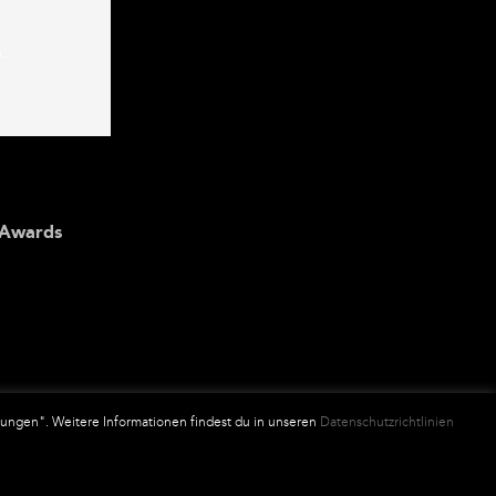
d
.
KET
UM-
SIE
Awards
lungen". Weitere Informationen findest du in unseren
Datenschutzrichtlinien