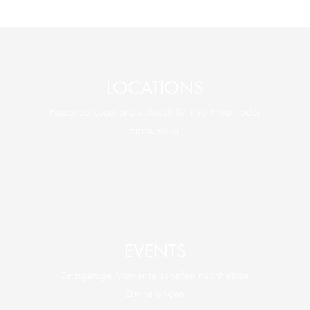
LOCATIONS
Passende Locations weltweit für Ihre Privat- oder
Firmenfeier
ZU DEN LOCATIONS
LOCATIONS
ENTDECKE SIE JETZT UNSERE
EVENTS
Einzigartige Momente schaffen nachhaltige
Erinnerungen