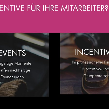
TIVE FÜR IHRE MITARBEITER?
INCENTI
EVENTS
Ihr professioneller Par
zigartige Momente
Incentive- un
affen nachhaltige
Gruppenreisen
Erinnerungen
ZU DEN INCENTIVES
SORGLOS-PA
ZU DEN EVENTS
UNSER RUND
INSPIRIEREN
ENTDECKEN 
EVENTS
N UNSEREN
SEN SIE SICH