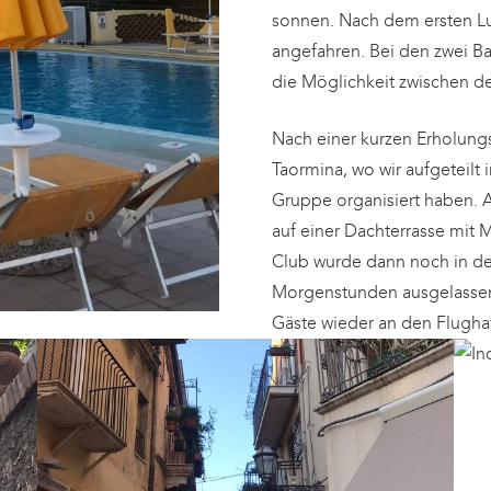
sonnen. Nach dem ersten L
angefahren. Bei den zwei B
die Möglichkeit zwischen d
Nach einer kurzen Erholungs
Taormina, wo wir aufgeteilt 
Gruppe organisiert haben. 
auf einer Dachterrasse mit 
Club wurde dann noch in der
Morgenstunden ausgelassen 
Gäste wieder an den Flugha