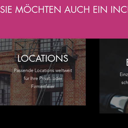
SIE MÖCHTEN AUCH EIN INCEN
LOCATIONS
Passende Locations weltweit
Ein
für Ihre Privat- oder
sch
Firmenfeier
ZU DEN LOCATIONS
LOCATIONS
JETZT UNSERE
ENTDECKE SIE
VO
LAS