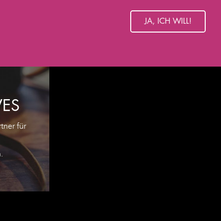
JA, ICH WILL!
VES
tner für
d
.
KET
UM-
SIE